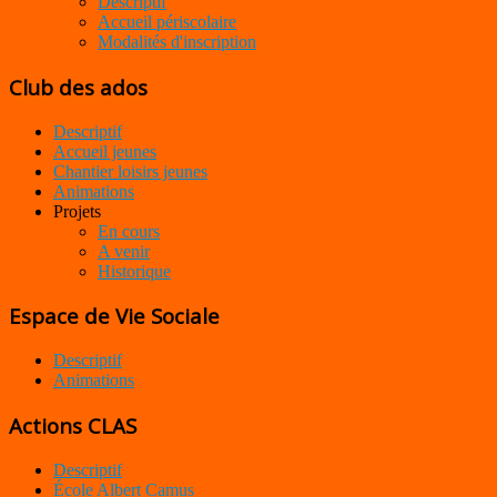
Descriptif
Accueil périscolaire
Modalités d'inscription
Club des ados
Descriptif
Accueil jeunes
Chantier loisirs jeunes
Animations
Projets
En cours
A venir
Historique
Espace de Vie Sociale
Descriptif
Animations
Actions CLAS
Descriptif
École Albert Camus