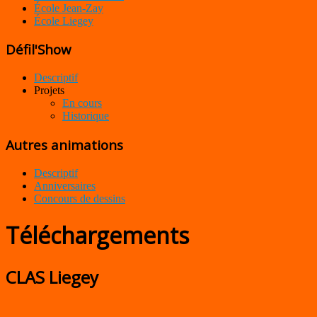
École Jean-Zay
École Liegey
Défil'Show
Descriptif
Projets
En cours
Historique
Autres animations
Descriptif
Anniversaires
Concours de dessins
Téléchargements
CLAS Liegey