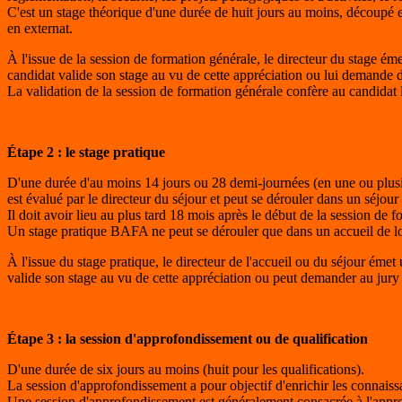
C'est un stage théorique d'une durée de huit jours au moins, découpé e
en externat.
À l'issue de la session de formation générale, le directeur du stage ém
candidat valide son stage au vu de cette appréciation ou lui demande 
La validation de la session de formation générale confère au candidat le
Étape 2 : le stage pratique
D'une durée d'au moins 14 jours ou 28 demi-journées (en une ou plusieu
est évalué par le directeur du séjour et peut se dérouler dans un séjour 
Il doit avoir lieu au plus tard 18 mois après le début de la session de 
Un stage pratique BAFA ne peut se dérouler que dans un accueil de loi
À l'issue du stage pratique, le directeur de l'accueil ou du séjour éme
valide son stage au vu de cette appréciation ou peut demander au jury 
Étape 3 : la session d'approfondissement ou de qualification
D'une durée de six jours au moins (huit pour les qualifications).
La session d'approfondissement a pour objectif d'enrichir les connaiss
Une session d'approfondissement est généralement consacrée à l'appro