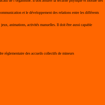
catif de l’organisme. Il doit assurer la sécurité physique et morale des
la communication et le développement des relations entre les différents
 jeux, animations, activités manuelles. Il doit être aussi capable
re règlementaire des accueils collectifs de mineurs