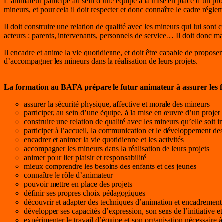
L’animateur participe au sein d’une équipe à la mise en place d’un proj
mineurs, et pour cela il doit respecter et donc connaître le cadre régle
Il doit construire une relation de qualité avec les mineurs qui lui sont 
acteurs : parents, intervenants, personnels de service… Il doit donc man
Il encadre et anime la vie quotidienne, et doit être capable de proposer
d’accompagner les mineurs dans la réalisation de leurs projets.
La formation au BAFA prépare le futur animateur à assurer les f
assurer la sécurité physique, affective et morale des mineurs
participer, au sein d’une équipe, à la mise en œuvre d’un projet
construire une relation de qualité avec les mineurs qu’elle soit i
participer à l’accueil, la communication et le développement des 
encadrer et animer la vie quotidienne et les activités
accompagner les mineurs dans la réalisation de leurs projets
animer pour lier plaisir et responsabilité
mieux comprendre les besoins des enfants et des jeunes
connaître le rôle d’animateur
pouvoir mettre en place des projets
définir ses propres choix pédagogiques
découvrir et adapter des techniques d’animation et encadrement
développer ses capacités d’expression, son sens de l’initiative et
expérimenter le travail d’équipe et son organisation nécessaire à 