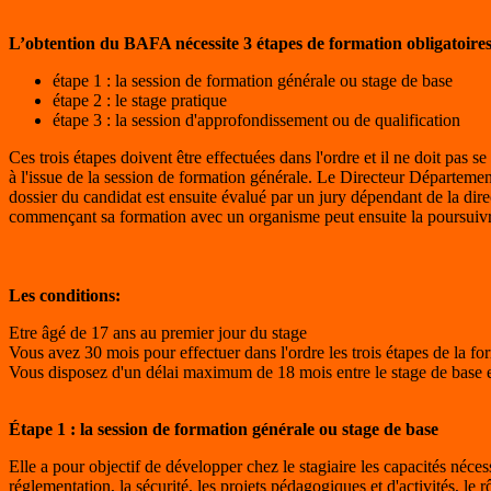
L’obtention du BAFA nécessite 3 étapes de formation obligatoires
étape 1 : la session de formation générale ou stage de base
étape 2 : le stage pratique
étape 3 : la session d'approfondissement ou de qualification
Ces trois étapes doivent être effectuées dans l'ordre et il ne doit pas 
à l'issue de la session de formation générale. Le Directeur Départeme
dossier du candidat est ensuite évalué par un jury dépendant de la di
commençant sa formation avec un organisme peut ensuite la poursuivr
Les conditions:
Etre âgé de 17 ans au premier jour du stage
Vous avez 30 mois pour effectuer dans l'ordre les trois étapes de la fo
Vous disposez d'un délai maximum de 18 mois entre le stage de base et
Étape 1 : la session de formation générale ou stage de base
Elle a pour objectif de développer chez le stagiaire les capacités nécess
réglementation, la sécurité, les projets pédagogiques et d'activités, le r