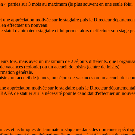
n 4 parties sur 3 mois au maximum (le plus souvent en une seule fois). 
et une appréciation motivée sur le stagiaire puis le Directeur départeme
d'en effectuer un nouveau.
 statut d'animateur stagiaire et lui permet alors d'effectuer son stage pr
rs fois, mais avec un maximum de 2 séjours différents, que l'organisateu
de vacances (colonie) ou un accueil de loisirs (centre de loisirs).
formation générale.
sirs, un accueil de jeunes, un séjour de vacances ou un accueil de scou
t une appréciation motivée sur le stagiaire puis le Directeur département
BAFA de statuer sur la nécessité pour le candidat d'effectuer un nouvea
ances et techniques de l'animateur-stagiaire dans des domaines spécifiqu
fondissement d'une thématique (jeux, sport…) et à l'analyse du stage pr